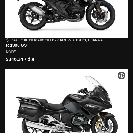
EAGLERIDER MARSEILLE
•
SAINT-VICTORET, FRANÇA
R 1300 GS
BMW
$346.34 / dia
VER 