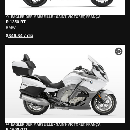
EAGLERIDER MARSEILLE
•
SAINT-VICTORET, FRANÇA
R 1250 RT
BMW
$346.34 / dia
VER 
EAGLERIDER MARSEILLE
•
SAINT-VICTORET, FRANÇA
K 1600 GTL