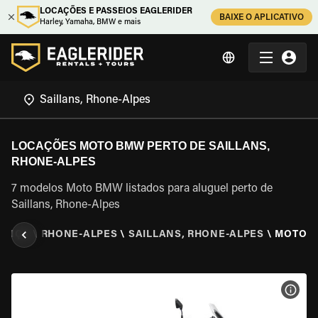
LOCAÇÕES E PASSEIOS EAGLERIDER
BAIXE O APLICATIVO
Harley, Yamaha, BMW e mais
LOCAÇÕES MOTO BMW PERTO DE SAILLANS,
RHONE-ALPES
7 modelos Moto BMW listados para aluguel perto de
Saillans, Rhone-Alpes
RANÇA
\
RHONE-ALPES
\
SAILLANS, RHONE-ALPES
\
MOTO 
VER 