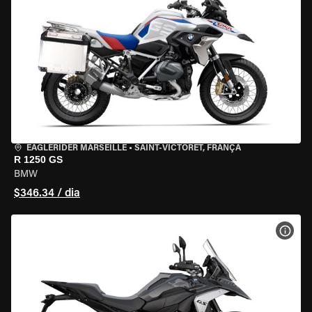
EAGLERIDER MARSEILLE
•
SAINT-VICTORET, FRANÇA
R 1250 GS
BMW
$346.34 / dia
VER 