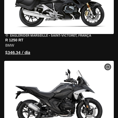
EAGLERIDER MARSEILLE
•
SAINT-VICTORET, FRANÇA
R 1250 RT
BMW
$346.34 / dia
VER 