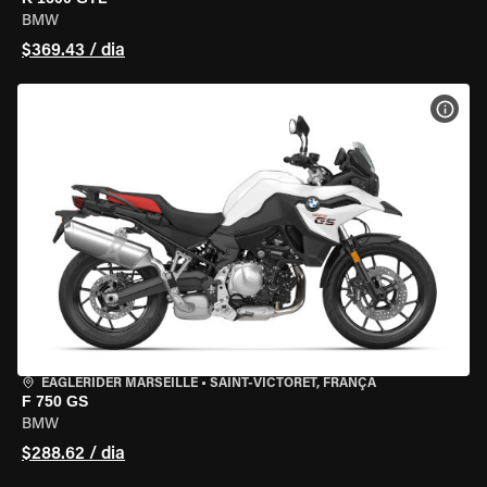
BMW
$369.43 / dia
VER 
EAGLERIDER MARSEILLE
•
SAINT-VICTORET, FRANÇA
F 750 GS
BMW
$288.62 / dia