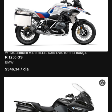
EAGLERIDER MARSEILLE
•
SAINT-VICTORET, FRANÇA
R 1250 GS
BMW
$346.34 / dia
VER 