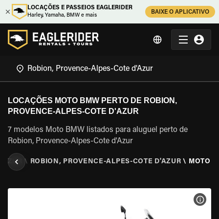
LOCAÇÕES E PASSEIOS EAGLERIDER
BAIXE O APLICATIVO
Harley, Yamaha, BMW e mais
LOCAÇÕES MOTO BMW PERTO DE ROBION,
PROVENCE-ALPES-COTE D'AZUR
7 modelos Moto BMW listados para aluguel perto de
Robion, Provence-Alpes-Cote d'Azur
'AZUR
\
ROBION, PROVENCE-ALPES-COTE D'AZUR
\
MOTO 
VER 