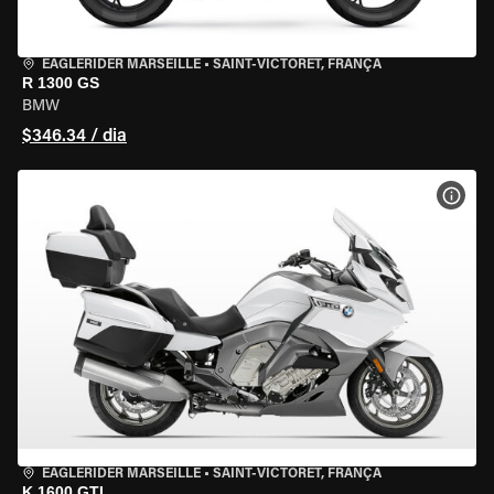
EAGLERIDER MARSEILLE
•
SAINT-VICTORET, FRANÇA
R 1300 GS
BMW
$346.34 / dia
VER 
EAGLERIDER MARSEILLE
•
SAINT-VICTORET, FRANÇA
K 1600 GTL