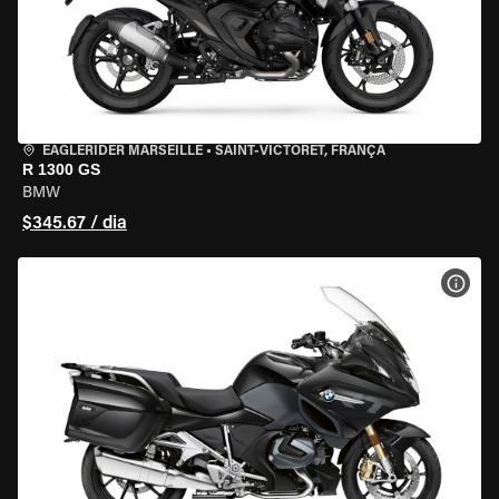
EAGLERIDER MARSEILLE
•
SAINT-VICTORET, FRANÇA
R 1300 GS
BMW
$345.67 / dia
VER 