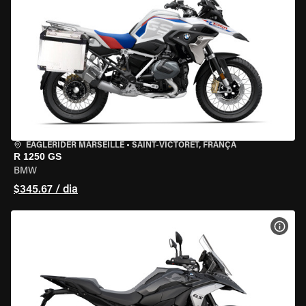
EAGLERIDER MARSEILLE
•
SAINT-VICTORET, FRANÇA
R 1250 GS
BMW
$345.67 / dia
VER 