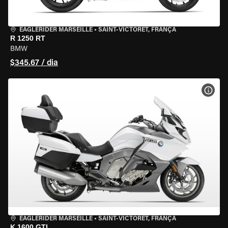
EAGLERIDER MARSEILLE
•
SAINT-VICTORET, FRANÇA
R 1250 RT
BMW
$345.67 / dia
VER 
EAGLERIDER MARSEILLE
•
SAINT-VICTORET, FRANÇA
K 1600 GTL