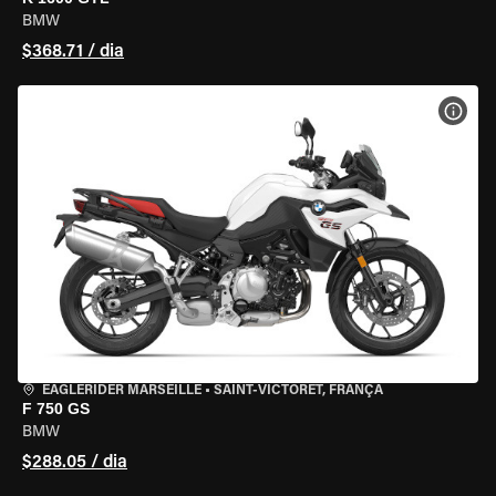
BMW
$368.71 / dia
VER 
EAGLERIDER MARSEILLE
•
SAINT-VICTORET, FRANÇA
F 750 GS
BMW
$288.05 / dia