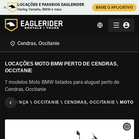
LOCAÇÕES E PASSEIOS EAGLERIDER
BAIXE O APLICATIVO
Harley, Yamaha, BMW e mais
LOCAÇÕES MOTO BMW PERTO DE CENDRAS,
OCCITANIE
7 modelos Moto BMW listados para aluguel perto de
Cendras, Occitanie
ER
\
FRANÇA
\
OCCITANIE
\
CENDRAS, OCCITANIE
\
MOTO 
VER 