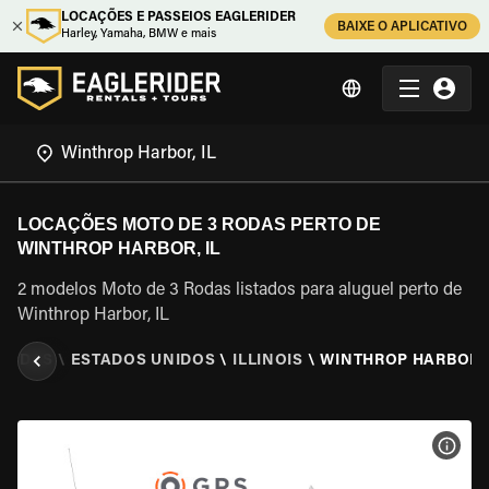
LOCAÇÕES E PASSEIOS EAGLERIDER
BAIXE O APLICATIVO
Harley, Yamaha, BMW e mais
LOCAÇÕES MOTO DE 3 RODAS PERTO DE
WINTHROP HARBOR, IL
2 modelos Moto de 3 Rodas listados para aluguel perto de
Winthrop Harbor, IL
 RODAS
\
ESTADOS UNIDOS
\
ILLINOIS
\
WINTHROP HARBOR, 
VER 