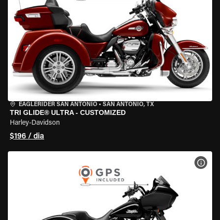
EAGLERIDER SAN ANTONIO
•
SAN ANTONIO, TX
TRI GLIDE® ULTRA - CUSTOMIZED
Harley-Davidson
$196 / dia
VER 