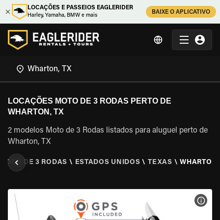
LOCAÇÕES E PASSEIOS EAGLERIDER
BAIXE O APLICATIVO
Harley, Yamaha, BMW e mais
LOCAÇÕES MOTO DE 3 RODAS PERTO DE
WHARTON, TX
2 modelos Moto de 3 Rodas listados para aluguel perto de
Wharton, TX
 MOTO DE 3 RODAS
\
ESTADOS UNIDOS
\
TEXAS
\
WHARTON,
VER 