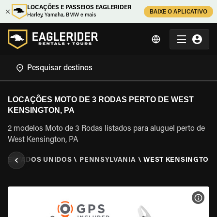
LOCAÇÕES E PASSEIOS EAGLERIDER
BAIXE O APLICATIVO
Harley, Yamaha, BMW e mais
LOCAÇÕES MOTO DE 3 RODAS PERTO DE WEST
KENSINGTON, PA
2 modelos Moto de 3 Rodas listados para aluguel perto de
West Kensington, PA
\
ESTADOS UNIDOS
\
PENNSYLVANIA
\
WEST KENSINGTON,
VER 