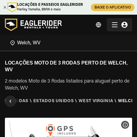
LOCAÇÕES E PASSEIOS EAGLERIDER
BAIXE O APLICATIVO
Harley, Yamaha, BMW e mais
LOCAÇÕES MOTO DE 3 RODAS PERTO DE WELCH,
WV
2 modelos Moto de 3 Rodas listados para aluguel perto de
Welch, WV
 DE 3 RODAS
\
ESTADOS UNIDOS
\
WEST VIRGINIA
\
WELCH,
VER 