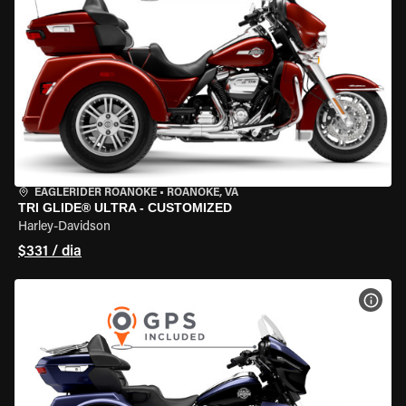
EAGLERIDER ROANOKE
•
ROANOKE, VA
TRI GLIDE® ULTRA - CUSTOMIZED
Harley-Davidson
$331 / dia
VER 