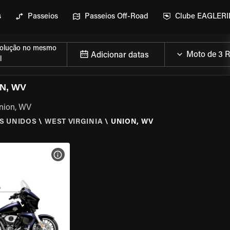
s
Passeios
Passeios Off-Road
Clube EAGLER
olução no mesmo
Adicionar datas
l
N, WV
Union, WV
S UNIDOS
\
WEST VIRGINIA
\
UNION, WV
MOTO
VER ESPECIFICAÇÕES DA MOTO