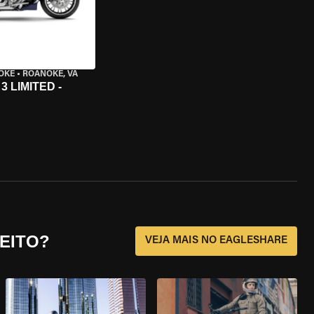
OKE
•
ROANOKE, VA
 LIMITED -
EITO?
VEJA MAIS NO EAGLESHARE