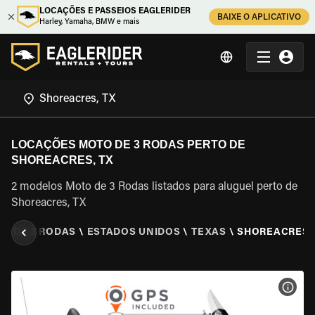
LOCAÇÕES E PASSEIOS EAGLERIDER
BAIXE O APLICATIVO
Harley, Yamaha, BMW e mais
LOCAÇÕES MOTO DE 3 RODAS PERTO DE
SHOREACRES, TX
2 modelos Moto de 3 Rodas listados para aluguel perto de
Shoreacres, TX
O DE 3 RODAS
\
ESTADOS UNIDOS
\
TEXAS
\
SHOREACRES,
VER 