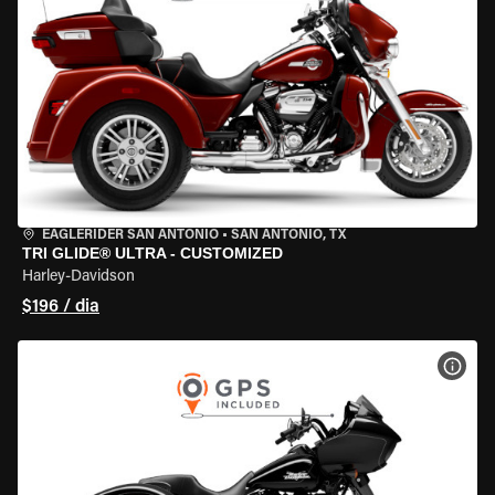
EAGLERIDER SAN ANTONIO
•
SAN ANTONIO, TX
TRI GLIDE® ULTRA - CUSTOMIZED
Harley-Davidson
$196 / dia
VER 