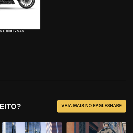
ANTONIO
•
SAN
EITO?
VEJA MAIS NO EAGLESHARE