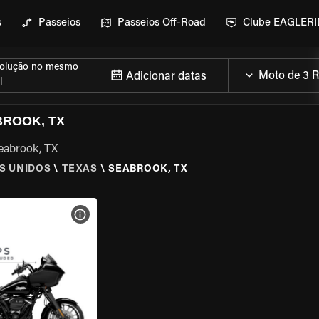
s
Passeios
Passeios Off-Road
Clube EAGLER
olução no mesmo
Adicionar datas
l
BROOK, TX
Seabrook, TX
S UNIDOS
\
TEXAS
\
SEABROOK, TX
MOTO
VER ESPECIFICAÇÕES DA MOTO