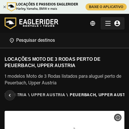
LOCAÇÕES E PASSEIOS EAGLERIDER
BAIXE O APLICATIVO
Harley, Yamaha, BMW e mais
LOCAÇÕES MOTO DE 3 RODAS PERTO DE
PEUERBACH, UPPER AUSTRIA
1 modelos Moto de 3 Rodas listados para aluguel perto de
Peuerbach, Upper Austria
AS
\
AUSTRIA
\
UPPER AUSTRIA
\
PEUERBACH, UPPER AUSTR
VER 