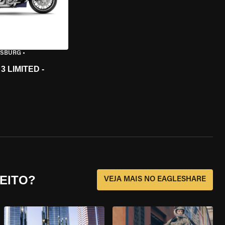
ISBURG
•
 LIMITED -
EITO?
VEJA MAIS NO EAGLESHARE