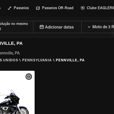
s
Passeios
Passeios Off-Road
Clube EAGLER
olução no mesmo
Adicionar datas
l
VILLE, PA
nnville, PA
S UNIDOS
\
PENNSYLVANIA
\
PENNVILLE, PA
MOTO
VER ESPECIFICAÇÕES DA MOTO