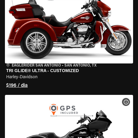
EAGLERIDER SAN ANTONIO
•
SAN ANTONIO, TX
TRI GLIDE® ULTRA - CUSTOMIZED
Harley-Davidson
$196 / dia
VER 