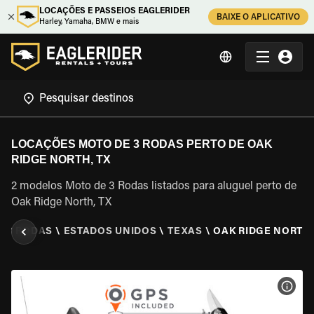
LOCAÇÕES E PASSEIOS EAGLERIDER
BAIXE O APLICATIVO
Harley, Yamaha, BMW e mais
LOCAÇÕES MOTO DE 3 RODAS PERTO DE OAK
RIDGE NORTH, TX
2 modelos Moto de 3 Rodas listados para aluguel perto de
Oak Ridge North, TX
E 3 RODAS
\
ESTADOS UNIDOS
\
TEXAS
\
OAK RIDGE NORTH,
VER 