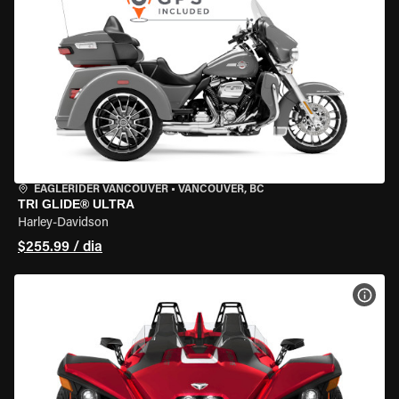
EAGLERIDER VANCOUVER
•
VANCOUVER, BC
TRI GLIDE® ULTRA
Harley-Davidson
$255.99 / dia
VER 