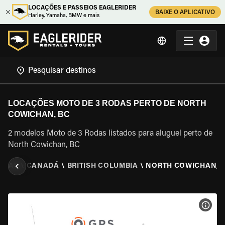
LOCAÇÕES E PASSEIOS EAGLERIDER
BAIXE O APLICATIVO
Harley, Yamaha, BMW e mais
LOCAÇÕES MOTO DE 3 RODAS PERTO DE NORTH
COWICHAN, BC
2 modelos Moto de 3 Rodas listados para aluguel perto de
North Cowichan, BC
RODAS
\
CANADÁ
\
BRITISH COLUMBIA
\
NORTH COWICHAN, 
VER 