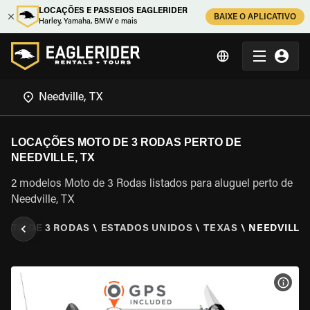
LOCAÇÕES E PASSEIOS EAGLERIDER
BAIXE O APLICATIVO
Harley, Yamaha, BMW e mais
LOCAÇÕES MOTO DE 3 RODAS PERTO DE
NEEDVILLE, TX
2 modelos Moto de 3 Rodas listados para aluguel perto de
Needville, TX
MOTO DE 3 RODAS
\
ESTADOS UNIDOS
\
TEXAS
\
NEEDVILLE,
VER 