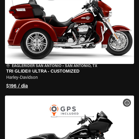
EAGLERIDER SAN ANTONIO
•
SAN ANTONIO, TX
TRI GLIDE® ULTRA - CUSTOMIZED
Harley-Davidson
$196 / dia
VER 