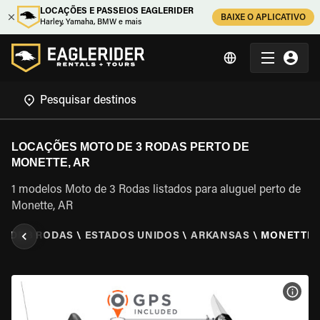
LOCAÇÕES E PASSEIOS EAGLERIDER
BAIXE O APLICATIVO
Harley, Yamaha, BMW e mais
LOCAÇÕES MOTO DE 3 RODAS PERTO DE
MONETTE, AR
1 modelos Moto de 3 Rodas listados para aluguel perto de
Monette, AR
O DE 3 RODAS
\
ESTADOS UNIDOS
\
ARKANSAS
\
MONETTE,
VER 