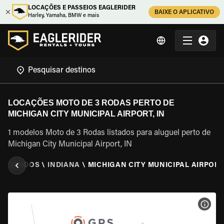
LOCAÇÕES E PASSEIOS EAGLERIDER
BAIXE O APLICATIVO
Harley, Yamaha, BMW e mais
LOCAÇÕES MOTO DE 3 RODAS PERTO DE
MICHIGAN CITY MUNICIPAL AIRPORT, IN
1 modelos Moto de 3 Rodas listados para aluguel perto de
Michigan City Municipal Airport, IN
OS UNIDOS
\
INDIANA
\
MICHIGAN CITY MUNICIPAL AIRPORT,
VER 