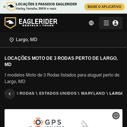
LOCAÇÕES E PASSEIOS EAGLERIDER
BAIXE O APLICATIVO
Harley, Yamaha, BMW e mais
LOCAÇÕES MOTO DE 3 RODAS PERTO DE LARGO,
MD
1 modelos Moto de 3 Rodas listados para aluguel perto de
Largo, MD
OTO DE 3 RODAS
\
ESTADOS UNIDOS
\
MARYLAND
\
LARGO,
VER 