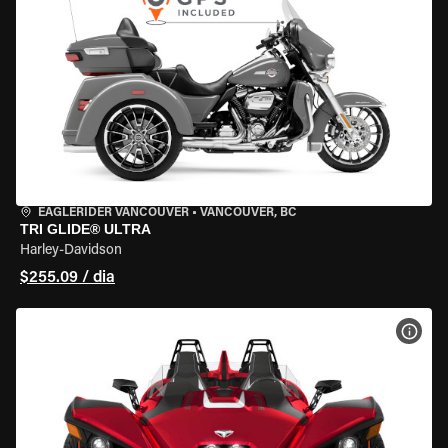
EAGLERIDER VANCOUVER
•
VANCOUVER, BC
TRI GLIDE® ULTRA
Harley-Davidson
$255.09 / dia
VER 