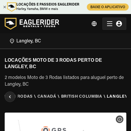
LOCAÇÕES E PASSEIOS EAGLERIDER
BAIXE O APLICATIVO
Harley, Yamaha, BMW e mais
LOCAÇÕES MOTO DE 3 RODAS PERTO DE
LANGLEY, BC
2 modelos Moto de 3 Rodas listados para aluguel perto de
Langley, BC
TO DE 3 RODAS
\
CANADÁ
\
BRITISH COLUMBIA
\
LANGLEY, 
VER 