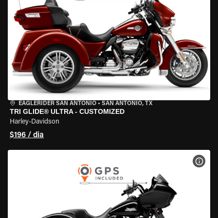
EAGLERIDER SAN ANTONIO
•
SAN ANTONIO, TX
TRI GLIDE® ULTRA - CUSTOMIZED
Harley-Davidson
$196 / dia
VER 