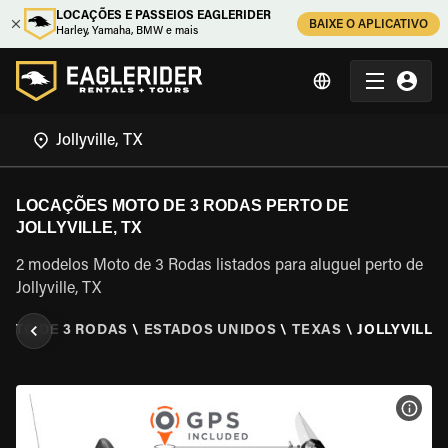
LOCAÇÕES E PASSEIOS EAGLERIDER
BAIXE O APLICATIVO
Harley, Yamaha, BMW e mais
LOCAÇÕES MOTO DE 3 RODAS PERTO DE
JOLLYVILLE, TX
2 modelos Moto de 3 Rodas listados para aluguel perto de
Jollyville, TX
MOTO DE 3 RODAS
\
ESTADOS UNIDOS
\
TEXAS
\
JOLLYVILLE,
VER 