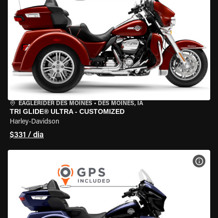
EAGLERIDER DES MOINES
•
DES MOINES, IA
TRI GLIDE® ULTRA - CUSTOMIZED
Harley-Davidson
$331 / dia
VER 