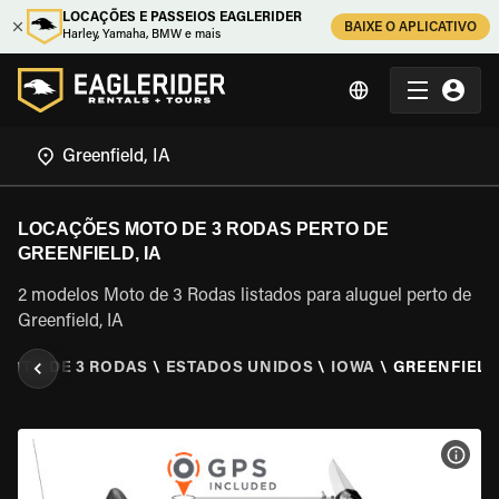
LOCAÇÕES E PASSEIOS EAGLERIDER
BAIXE O APLICATIVO
Harley, Yamaha, BMW e mais
LOCAÇÕES MOTO DE 3 RODAS PERTO DE
GREENFIELD, IA
2 modelos Moto de 3 Rodas listados para aluguel perto de
Greenfield, IA
MOTO DE 3 RODAS
\
ESTADOS UNIDOS
\
IOWA
\
GREENFIELD,
VER 