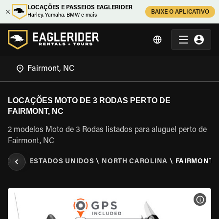
LOCAÇÕES E PASSEIOS EAGLERIDER
BAIXE O APLICATIVO
Harley, Yamaha, BMW e mais
LOCAÇÕES MOTO DE 3 RODAS PERTO DE
FAIRMONT, NC
2 modelos Moto de 3 Rodas listados para aluguel perto de
Fairmont, NC
RODAS
\
ESTADOS UNIDOS
\
NORTH CAROLINA
\
FAIRMONT,
VER 