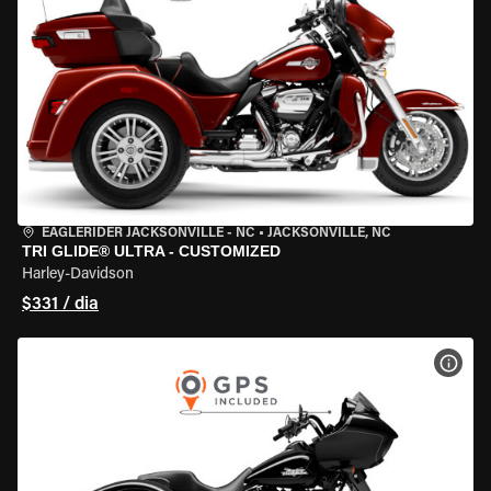
EAGLERIDER JACKSONVILLE - NC
•
JACKSONVILLE, NC
TRI GLIDE® ULTRA - CUSTOMIZED
Harley-Davidson
$331 / dia
VER 