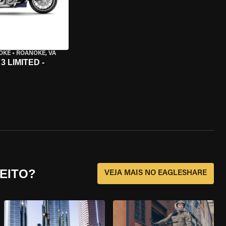
OKE
•
ROANOKE, VA
 LIMITED -
EITO?
VEJA MAIS NO EAGLESHARE