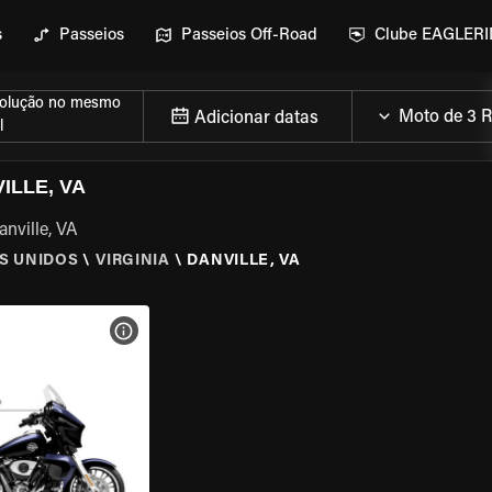
s
Passeios
Passeios Off-Road
Clube EAGLER
olução no mesmo
Adicionar datas
l
ILLE, VA
nville, VA
S UNIDOS
\
VIRGINIA
\
DANVILLE, VA
MOTO
VER ESPECIFICAÇÕES DA MOTO