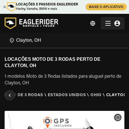
LOCAÇÕES E PASSEIOS EAGLERIDER
BAIXE O APLICATIVO
Harley, Yamaha, BMW e mais
LOCAÇÕES MOTO DE 3 RODAS PERTO DE
CLAYTON, OH
1 modelos Moto de 3 Rodas listados para aluguel perto de
Clayton, OH
E MOTO DE 3 RODAS
\
ESTADOS UNIDOS
\
OHIO
\
CLAYTON,
VER 