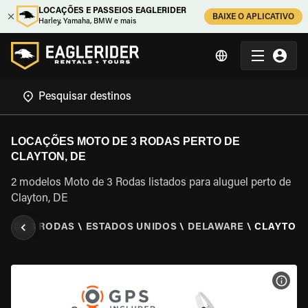
LOCAÇÕES E PASSEIOS EAGLERIDER
BAIXE O APLICATIVO
Harley, Yamaha, BMW e mais
LOCAÇÕES MOTO DE 3 RODAS PERTO DE
CLAYTON, DE
2 modelos Moto de 3 Rodas listados para aluguel perto de
Clayton, DE
O DE 3 RODAS
\
ESTADOS UNIDOS
\
DELAWARE
\
CLAYTON,
VER 