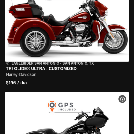
EAGLERIDER SAN ANTONIO
•
SAN ANTONIO, TX
TRI GLIDE® ULTRA - CUSTOMIZED
Harley-Davidson
$196 / dia
VER 