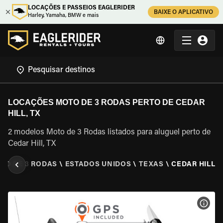
LOCAÇÕES E PASSEIOS EAGLERIDER
BAIXE O APLICATIVO
Harley, Yamaha, BMW e mais
LOCAÇÕES MOTO DE 3 RODAS PERTO DE CEDAR
HILL, TX
2 modelos Moto de 3 Rodas listados para aluguel perto de
Cedar Hill, TX
TO DE 3 RODAS
\
ESTADOS UNIDOS
\
TEXAS
\
CEDAR HILL, 
VER 