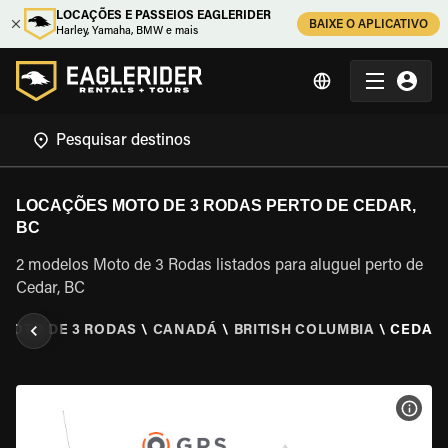
LOCAÇÕES E PASSEIOS EAGLERIDER
BAIXE O APLICATIVO
Harley, Yamaha, BMW e mais
LOCAÇÕES MOTO DE 3 RODAS PERTO DE CEDAR,
BC
2 modelos Moto de 3 Rodas listados para aluguel perto de
Cedar, BC
 MOTO DE 3 RODAS
\
CANADÁ
\
BRITISH COLUMBIA
\
CEDAR,
VER 