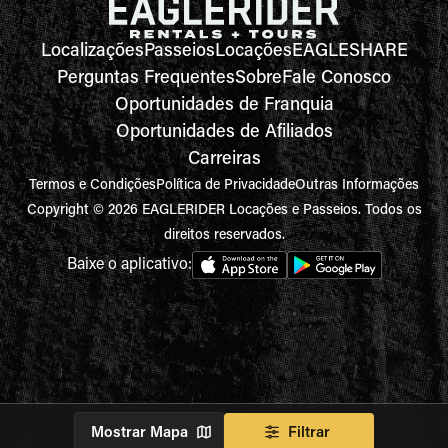
Localizações
Passeios
Locações
EAGLESHARE
Perguntas Frequentes
Sobre
Fale Conosco
Oportunidades de Franquia
Oportunidades de Afiliados
Carreiras
Termos e Condições
Política de Privacidade
Outras Informações
Copyright © 2026 EAGLERIDER Locações e Passeios. Todos os
direitos reservados.
Baixe o aplicativo:
Mostrar Mapa
Filtrar