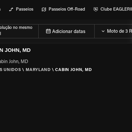
s
Passeios
Passeios Off-Road
Clube EAGLER
olução no mesmo
Adicionar datas
l
N JOHN, MD
Cabin John, MD
S UNIDOS
\
MARYLAND
\
CABIN JOHN, MD
MOTO