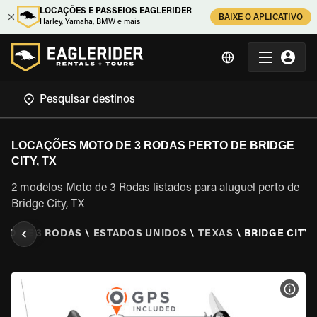
LOCAÇÕES E PASSEIOS EAGLERIDER
BAIXE O APLICATIVO
Harley, Yamaha, BMW e mais
LOCAÇÕES MOTO DE 3 RODAS PERTO DE BRIDGE
CITY, TX
2 modelos Moto de 3 Rodas listados para aluguel perto de
Bridge City, TX
TO DE 3 RODAS
\
ESTADOS UNIDOS
\
TEXAS
\
BRIDGE CITY,
VER 