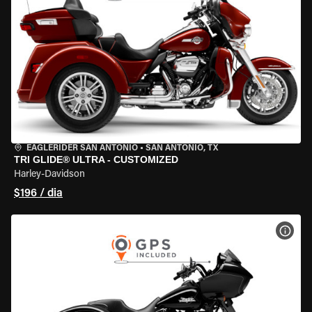
EAGLERIDER SAN ANTONIO
•
SAN ANTONIO, TX
TRI GLIDE® ULTRA - CUSTOMIZED
Harley-Davidson
$196 / dia
VER 