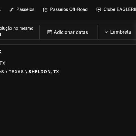
s
Passeios
Passeios Off-Road
Clube EAGLER
olução no mesmo
Adicionar datas
l
X
 TX
OS
\
TEXAS
\
SHELDON, TX
MOTO