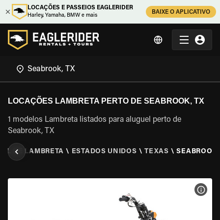
LOCAÇÕES E PASSEIOS EAGLERIDER
BAIXE O APLICATIVO
Harley, Yamaha, BMW e mais
LOCAÇÕES LAMBRETA PERTO DE SEABROOK, TX
1 modelos Lambreta listados para aluguel perto de
Seabrook, TX
EL DE LAMBRETA
\
ESTADOS UNIDOS
\
TEXAS
\
SEABROOK,
VER 