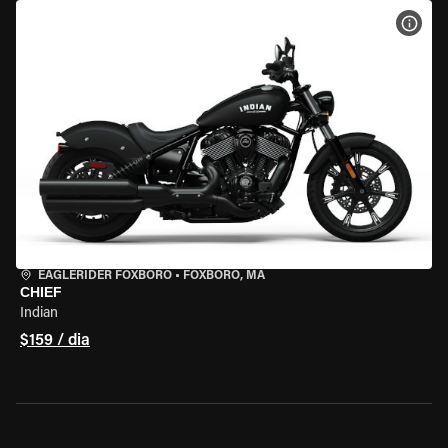
VER 
EAGLERIDER FOXBORO
•
FOXBORO, MA
CHIEF
Indian
$159 / dia