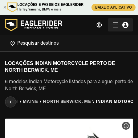
LOCAÇÕES E PASSEIOS EAGLERIDER
BAIXE O APLICATIVO
Harley, Yamaha, BMW e mais
LOCAÇÕES INDIAN MOTORCYCLE PERTO DE
NORTH BERWICK, ME
6 modelos Indian Motorcycle listados para aluguel perto de
North Berwick, ME
 UNIDOS
\
MAINE
\
NORTH BERWICK, ME
\
INDIAN MOTORCY
VER 