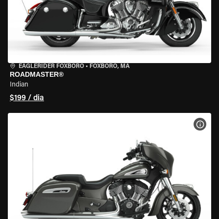
EAGLERIDER FOXBORO
•
FOXBORO, MA
ROADMASTER®
Indian
$199 / dia
VER 