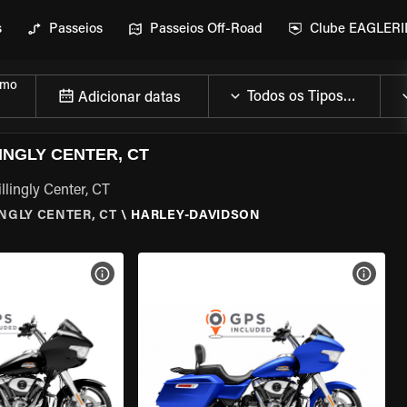
s
Passeios
Passeios Off-Road
Clube EAGLER
smo
Adicionar datas
INGLY CENTER, CT
llingly Center, CT
INGLY CENTER, CT
\
HARLEY-DAVIDSON
MOTO
VER ESPECIFICAÇÕES DA MOTO
VER E