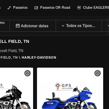
s
Passeios
Passeios Off-Road
Clube EAGLER
smo
Adicionar datas
LL FIELD, TN
vell Field, TN
FIELD, TN
\
HARLEY-DAVIDSON
MOTO
VER ESPECIFICAÇÕES DA MOTO
VER E