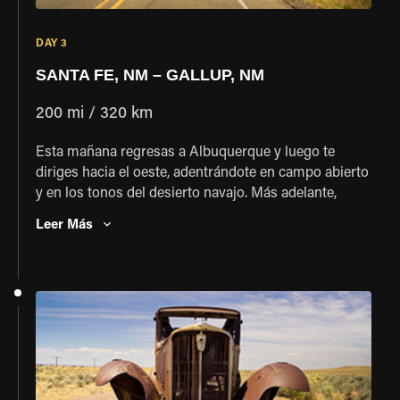
DAY 3
SANTA FE, NM – GALLUP, NM
200 mi / 320 km
Esta mañana regresas a Albuquerque y luego te
diriges hacia el oeste, adentrándote en campo abierto
y en los tonos del desierto navajo. Más adelante,
recorre Grants y sigue a lo largo del Bosque Nacional
Leer Más
Cibola hacia la famosa ciudad de la Ruta 66, Gallup,
una antigua ciudad ferroviaria y bastión indígena.
Disfruta tu estancia esta noche junto a muchos otros
motociclistas de todo el mundo en uno de los tantos
hoteles de Gallup que reciben con gusto a los
amantes de las motos.