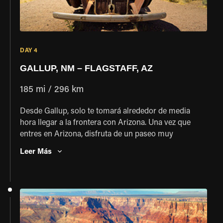
DAY 4
GALLUP, NM – FLAGSTAFF, AZ
185 mi / 296 km
Desde Gallup, solo te tomará alrededor de media
hora llegar a la frontera con Arizona. Una vez que
entres en Arizona, disfruta de un paseo muy
pintoresco por el Bosque Petrificado, un bosque
Leer Más
prehistórico fosilizado de árboles gigantes que ha
sido desenterrado por la erosión. Justo al oeste del
Bosque Nacional Petrificado llegarás a Holbrook y
Winslow, dos antiguas ciudades de la Ruta 66 que
siguen vivas gracias a los camioneros
transcontinentales. Esta noche nos alojaremos en