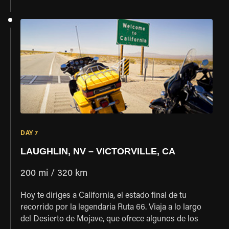
Desde Seligman, permanece en la Ruta 66 todo el
camino hasta Kingman. Al salir de Kingman, continúa
por la Ruta 66 a través de la carretera Oatman
Highway. Sigue por la Ruta 66 / Oatman Highway
mientras serpenteas por los cañones rodeados de
minas de oro activas y extintas. El pueblo de Oatman
es considerado un pueblo fantasma viviente. Gran
parte del lugar conserva su herencia con simulacros
de tiroteos y burros salvajes vagando por las calles.
Continúa hasta el mágico oasis en el desierto,
Laughlin.
DAY 7
LAUGHLIN, NV – VICTORVILLE, CA
200 mi / 320 km
Hoy te diriges a California, el estado final de tu
recorrido por la legendaria Ruta 66. Viaja a lo largo
del Desierto de Mojave, que ofrece algunos de los