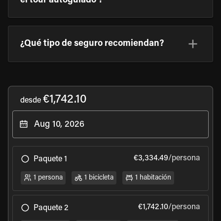
el tour autoguiado ?
¿Qué tipo de seguro recomiendan?
€1,742.10
desde
€3,334.49
/persona
Paquete 1
1 persona
1 bicicleta
1 habitación
€1,742.10
/persona
Paquete 2