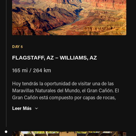
Flagstaff, una comunidad del norte de Arizona situada
en la histórica Ruta 66 y que sirve como centro
regional para visitar el Gran Cañón.
DAY 5
FLAGSTAFF, AZ – WILLIAMS, AZ
165 mi / 264 km
Hoy tendrás la oportunidad de visitar una de las
Maravillas Naturales del Mundo, el Gran Cañón. El
Gran Cañón está compuesto por capas de rocas,
acantilados, colinas y valles, y es uno de los mayores
Leer Más
espectáculos geológicos en curso de la Tierra. Hoy
tendrás mucho tiempo para recorrer el borde del
cañón, detenerte a disfrutar de vistas impresionantes
y tomar fotos. Esta noche pasarás la noche en