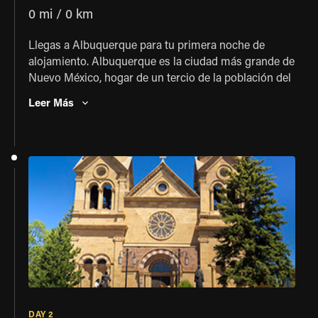
0 mi / 0 km
Llegas a Albuquerque para tu primera noche de
alojamiento. Albuquerque es la ciudad más grande de
Nuevo México, hogar de un tercio de la población del
estado. También se extiende en el corazón de Nuevo
Leer Más
México, donde las principales rutas de carretera y
ferrocarril de este a oeste cruzan tanto el Río Grande
como la antigua ruta hacia el sur, a México. ¡Mañana
por la mañana comenzarás tu recorrido!
DAY 2