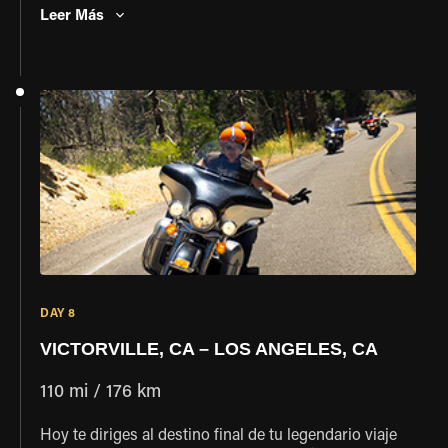
paisajes más impresionantes del sur de California…
Leer Más
colinas cubiertas de pastos exuberantes,
sorprendentes formaciones volcánicas, grandes
grupos de árboles de Joshua y, en algunas zonas,
incluso pinos piñoneros. Desde el desierto, te
adentrarás en los frescos pinares de las Montañas de
San Gabriel. Dirígete hacia Victorville, que será tu
base para pasar la noche.
DAY 8
VICTORVILLE, CA – LOS ANGELES, CA
110 mi / 176 km
Hoy te diriges al destino final de tu legendario viaje