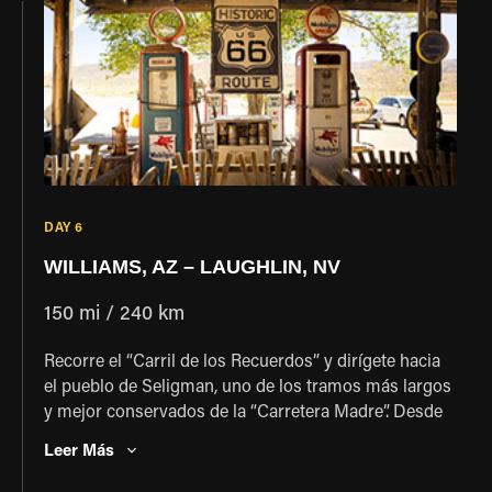
Williams, donde podrás caminar, cenar y hacer
compras en el histórico centro de la ciudad, ubicado
en la Ruta 66.
DAY 6
WILLIAMS, AZ – LAUGHLIN, NV
150 mi / 240 km
Recorre el “Carril de los Recuerdos” y dirígete hacia
el pueblo de Seligman, uno de los tramos más largos
y mejor conservados de la “Carretera Madre”. Desde
Seligman, la Ruta 66 se desvía en un bucle hacia el
Leer Más
norte a través de la Reserva India Hualapai y una
docena de pueblos que se desvanecen rápidamente.