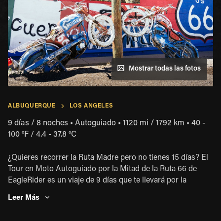
Mostrar todas las fotos
ALBUQUERQUE
LOS ANGELES
9 días / 8 noches
•
Autoguiado
•
1120 mi / 1792 km
•
40 -
100 °F / 4.4 - 37.8 °C
¿Quieres recorrer la Ruta Madre pero no tienes 15 días? El
Tour en Moto Autoguiado por la Mitad de la Ruta 66 de
EagleRider es un viaje de 9 días que te llevará por la
carretera más icónica de los Estados Unidos. Comienzas tu
Leer Más
tour en Albuquerque, NM y recorres 1100 emocionantes
millas hasta Los Ángeles, CA. En el camino, pasarás por 3