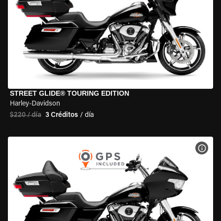
STREET GLIDE® TOURING EDITION
Harley-Davidson
$220 / día
3 Créditos
/ día
VER 