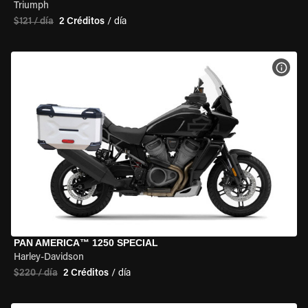
Triumph
$121 / día
2 Créditos
/ día
VER 
PAN AMERICA™ 1250 SPECIAL
Harley-Davidson
$220 / día
2 Créditos
/ día