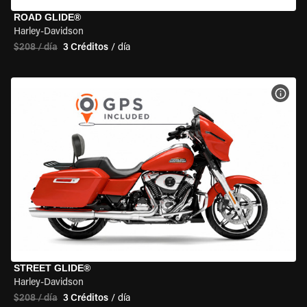
ROAD GLIDE®
Harley-Davidson
$208 / día
3 Créditos
/ día
VER 
STREET GLIDE®
Harley-Davidson
$208 / día
3 Créditos
/ día