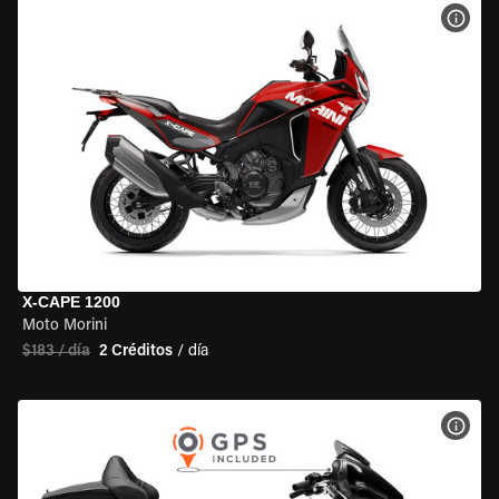
VER 
X-CAPE 1200
Moto Morini
$183 / día
2 Créditos
/ día
VER 