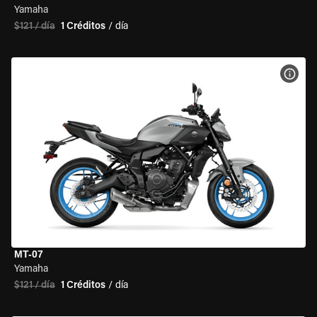
Yamaha
$121 / día
1 Créditos
/ día
VER 
MT-07
Yamaha
$121 / día
1 Créditos
/ día