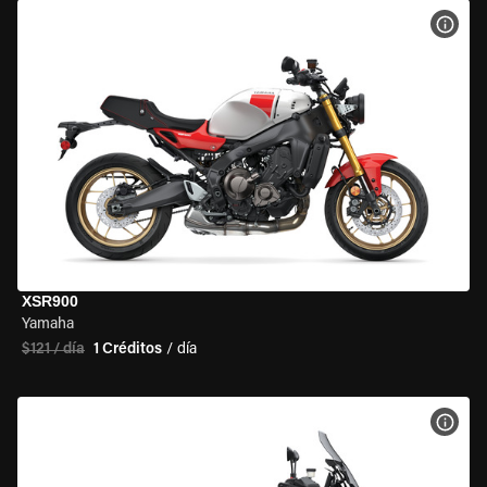
VER 
XSR900
Yamaha
$121 / día
1 Créditos
/ día
VER 