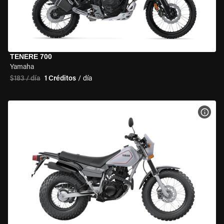
TENERE 700
Yamaha
$183 / día
1 Créditos
/ día
VER 