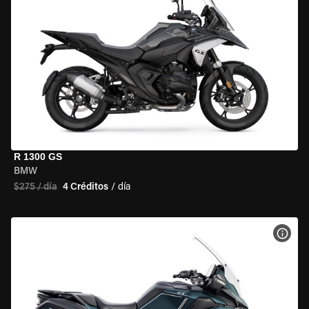
R 1300 GS
BMW
$275 / día
4 Créditos
/ día
VER 