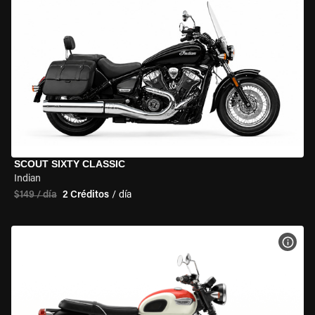
SCOUT SIXTY CLASSIC
Indian
$149 / día
2 Créditos
/ día
VER 