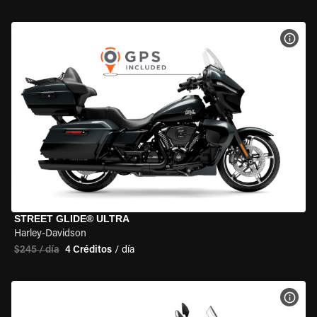
VER 
STREET GLIDE® ULTRA
Harley-Davidson
$245 / día
4 Créditos
/ día
VER 