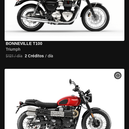
BONNEVILLE T100
Triumph
$121 / día
2 Créditos
/ día
VER 