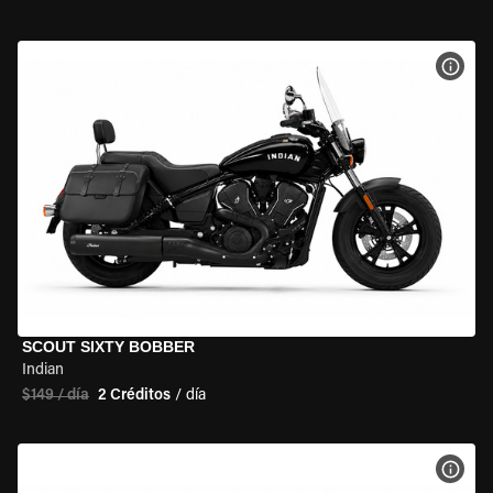
VER 
SCOUT SIXTY BOBBER
Indian
$149 / día
2 Créditos
/ día
VER 