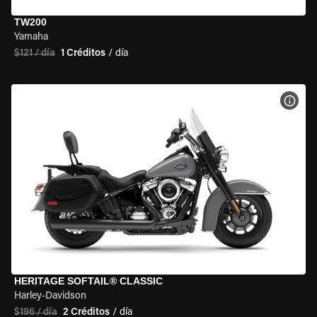
TW200
Yamaha
$121 / día
1 Créditos
/ día
VER 
HERITAGE SOFTAIL® CLASSIC
Harley-Davidson
$196 / día
2 Créditos
/ día