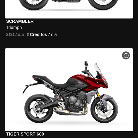
SCRAMBLER
Triumph
$121 / día
2 Créditos
/ día
VER 
TIGER SPORT 660