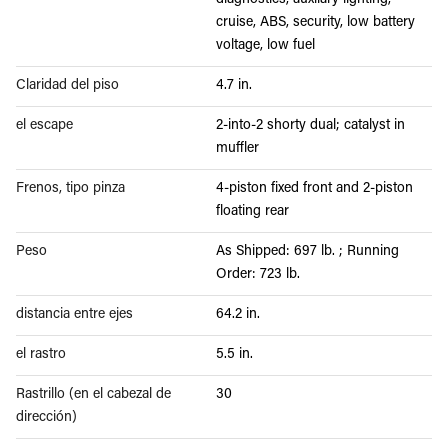
diagnostics, auxilary lighting,
cruise, ABS, security, low battery
voltage, low fuel
Claridad del piso
4.7 in.
el escape
2-into-2 shorty dual; catalyst in
muffler
Frenos, tipo pinza
4-piston fixed front and 2-piston
floating rear
Peso
As Shipped: 697 lb. ; Running
Order: 723 lb.
distancia entre ejes
64.2 in.
el rastro
5.5 in.
Rastrillo (en el cabezal de
30
dirección)