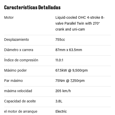
Características Detalladas
Motor
Liquid-cooled OHC 4-stroke 8-
valve Parallel Twin with 270°
crank and uni-cam
Desplazamiento
755cc
Diámetro x carrera
87mm x 63.5mm
Índice de compresión
11.0:1
Máximo poder
67.5kW @ 9,500rpm
Par máximo
75Nm @ 7,250rpm
máxima velocidad
205 km/h
Capacidad de aceite
3.8L
el motor de arranque
Electric