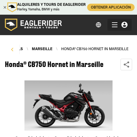
ALQUILERES Y TOURS DE EAGLERIDER
OBTENER APLICACIÓN
Harley, Yamaha, BMW y más
LE RENTALS
\
MARSEILLE
\
HONDA® CB750 HORNET IN MARSEILLE
Honda® CB750 Hornet in Marseille