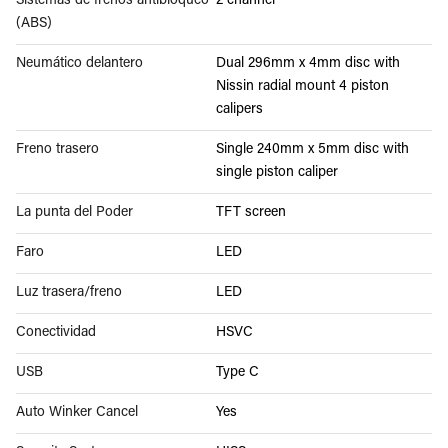
Sistemas de frenos antibloqueo
2 channel
(ABS)
Neumático delantero
Dual 296mm x 4mm disc with
Nissin radial mount 4 piston
calipers
Freno trasero
Single 240mm x 5mm disc with
single piston caliper
La punta del Poder
TFT screen
Faro
LED
Luz trasera/freno
LED
Conectividad
HSVC
USB
Type C
Auto Winker Cancel
Yes