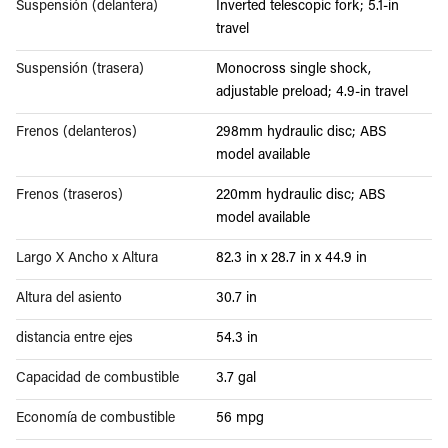
Suspensión (delantera)
Inverted telescopic fork; 5.1-in
travel
Suspensión (trasera)
Monocross single shock,
adjustable preload; 4.9-in travel
Frenos (delanteros)
298mm hydraulic disc; ABS
model available
Frenos (traseros)
220mm hydraulic disc; ABS
model available
Largo X Ancho x Altura
82.3 in x 28.7 in x 44.9 in
Altura del asiento
30.7 in
distancia entre ejes
54.3 in
Capacidad de combustible
3.7 gal
Economía de combustible
56 mpg