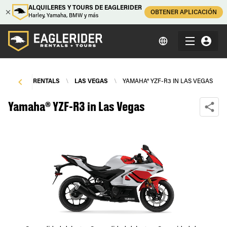
ALQUILERES Y TOURS DE EAGLERIDER
OBTENER APLICACIÓN
Harley, Yamaha, BMW y más
TORCYCLE RENTALS
\
LAS VEGAS
\
YAMAHA® YZF-R3 IN LAS VEGAS
Yamaha® YZF-R3 in Las Vegas