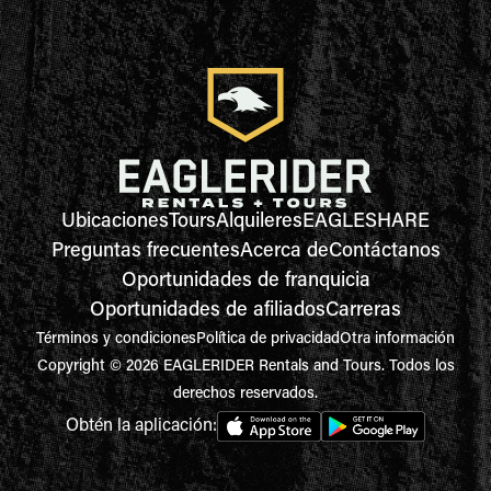
Ubicaciones
Tours
Alquileres
EAGLESHARE
Preguntas frecuentes
Acerca de
Contáctanos
Oportunidades de franquicia
Oportunidades de afiliados
Carreras
Términos y condiciones
Política de privacidad
Otra información
Copyright © 2026 EAGLERIDER Rentals and Tours. Todos los
derechos reservados.
Obtén la aplicación: