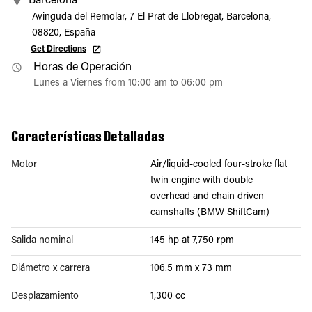
Barcelona
Avinguda del Remolar, 7 El Prat de Llobregat, Barcelona,
08820, España
Get Directions
Horas de Operación
Lunes a Viernes from 10:00 am to 06:00 pm
Características Detalladas
Motor
Air/liquid-cooled four-stroke flat
twin engine with double
overhead and chain driven
camshafts (BMW ShiftCam)
Salida nominal
145 hp at 7,750 rpm
Diámetro x carrera
106.5 mm x 73 mm
Desplazamiento
1,300 cc