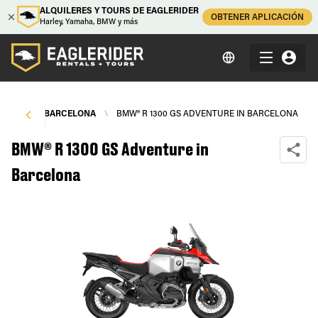
ALQUILERES Y TOURS DE EAGLERIDER
OBTENER APLICACIÓN
Harley, Yamaha, BMW y más
NTALS
\
BARCELONA
\
BMW® R 1300 GS ADVENTURE IN BARCELONA
BMW® R 1300 GS Adventure in
Barcelona