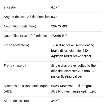
el castor
4.67"
Ángulo del cabezal de dirección
63.8 °
Neumático (delantero)
120/70 R19
Neumática (trasera)(feminine)
170/60 R17
Freno (delantero)
Twin disc brake, semi-floating
brake discs, diameter 310 mm,
4-piston radial brake caliper
Freno (trasero)
Single disc brake, bolted to the
disc rim, diameter 285 mm, 2-
piston floating caliper
Sistemas de frenos antibloqueo
BMW Motorrad Full Integral
(ABS)
ABS Pro (lean angle optimized)
Altura del asiento
34.6"