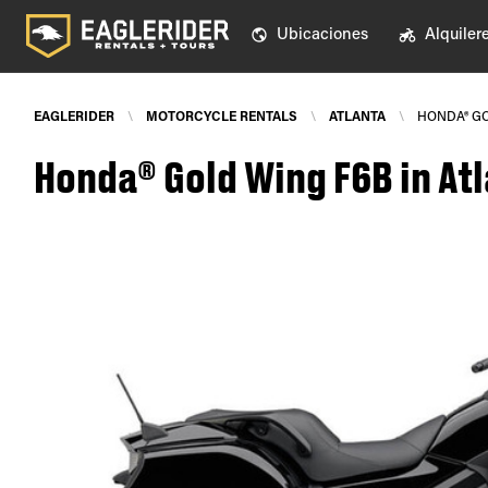
Ubicaciones
Alquiler
EAGLERIDER
\
MOTORCYCLE RENTALS
\
ATLANTA
\
HONDA® GO
Honda® Gold Wing F6B in At