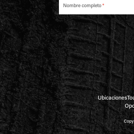
Nombre completo
*
Ubicaciones
To
Opo
Copyr