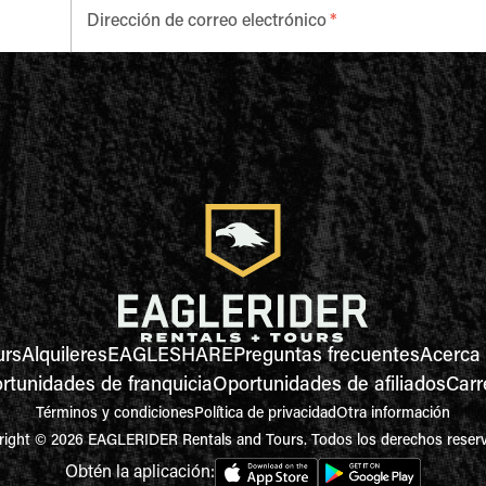
Dirección de correo electrónico
*
urs
Alquileres
EAGLESHARE
Preguntas frecuentes
Acerca
rtunidades de franquicia
Oportunidades de afiliados
Carr
Términos y condiciones
Política de privacidad
Otra información
ight © 2026 EAGLERIDER Rentals and Tours. Todos los derechos reser
Obtén la aplicación: