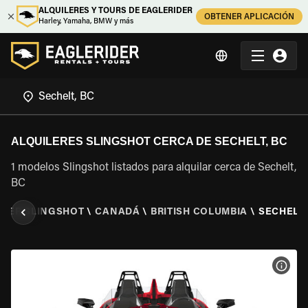
ALQUILERES Y TOURS DE EAGLERIDER
OBTENER APLICACIÓN
Harley, Yamaha, BMW y más
ALQUILERES SLINGSHOT CERCA DE SECHELT, BC
1 modelos Slingshot listados para alquilar cerca de Sechelt,
BC
ILER SLINGSHOT
\
CANADÁ
\
BRITISH COLUMBIA
\
SECHELT,
VER 