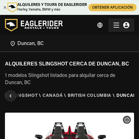
ALQUILERES Y TOURS DE EAGLERIDER
OBTENER APLICACIÓN
Harley, Yamaha, BMW y más
ALQUILERES SLINGSHOT CERCA DE DUNCAN, BC
1 modelos Slingshot listados para alquilar cerca de
Duncan, BC
ILER SLINGSHOT
\
CANADÁ
\
BRITISH COLUMBIA
\
DUNCAN,
VER 