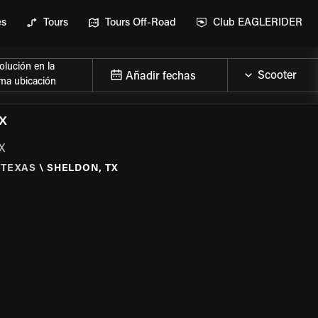
es
Tours
Tours Off-Road
Club EAGLERIDER
lución en la
Añadir fechas
ma ubicación
X
X
TEXAS
\
SHELDON, TX
 LA MOTO