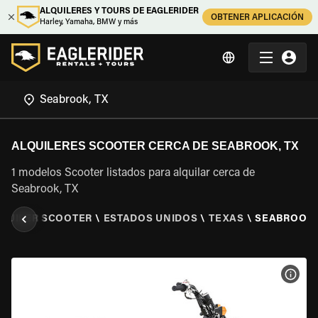
ALQUILERES Y TOURS DE EAGLERIDER
OBTENER APLICACIÓN
Harley, Yamaha, BMW y más
ALQUILERES SCOOTER CERCA DE SEABROOK, TX
1 modelos Scooter listados para alquilar cerca de
Seabrook, TX
QUILER SCOOTER
\
ESTADOS UNIDOS
\
TEXAS
\
SEABROOK,
VER 