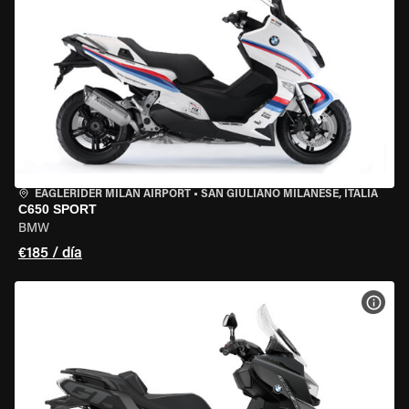
EAGLERIDER MILAN AIRPORT
•
SAN GIULIANO MILANESE, ITALIA
C650 SPORT
BMW
€185 / día
VER 