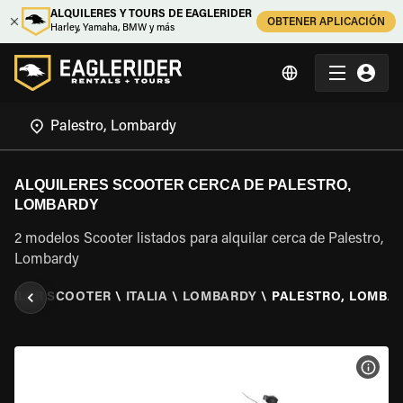
ALQUILERES Y TOURS DE EAGLERIDER
OBTENER APLICACIÓN
Harley, Yamaha, BMW y más
ALQUILERES SCOOTER CERCA DE PALESTRO,
LOMBARDY
2 modelos Scooter listados para alquilar cerca de Palestro,
Lombardy
QUILER SCOOTER
\
ITALIA
\
LOMBARDY
\
PALESTRO, LOMBA
VER 