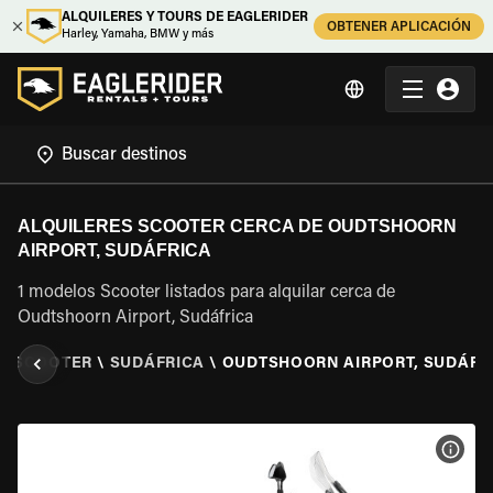
ALQUILERES Y TOURS DE EAGLERIDER
OBTENER APLICACIÓN
Harley, Yamaha, BMW y más
ALQUILERES SCOOTER CERCA DE OUDTSHOORN
AIRPORT, SUDÁFRICA
1 modelos Scooter listados para alquilar cerca de
Oudtshoorn Airport, Sudáfrica
R SCOOTER
\
SUDÁFRICA
\
OUDTSHOORN AIRPORT, SUDÁFR
VER 