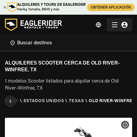
ALQUILERES Y TOURS DE EAGLERIDER
OBTENER APLICACIÓN
Harley, Yamaha, BMW y más
ALQUILERES SCOOTER CERCA DE OLD RIVER-
WINFREE, TX
1 modelos Scooter listados para alquilar cerca de Old
River-Winfree, TX
SCOOTER
\
ESTADOS UNIDOS
\
TEXAS
\
OLD RIVER-WINFREE,
VER 