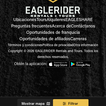
Ubicaciones
Tours
Alquileres
EAGLESHARE
Preguntas frecuentes
Acerca de
Contáctanos
Oportunidades de franquicia
Oportunidades de afiliados
Carreras
Términos y condiciones
Política de privacidad
Otra información
Copyright © 2026 EAGLERIDER Rentals and Tours. Todos los
derechos reservados.
Obtén la aplicación:
Mostrar mapa
Filtrar