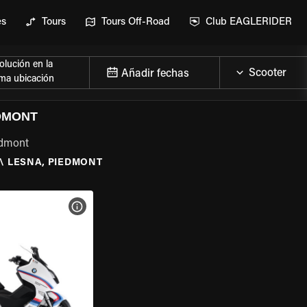
es
Tours
Tours Off-Road
Club EAGLERIDER
lución en la
Añadir fechas
ma ubicación
DMONT
edmont
\
LESNA, PIEDMONT
 LA MOTO
VER ESPECIFICACIONES DE LA MOTO