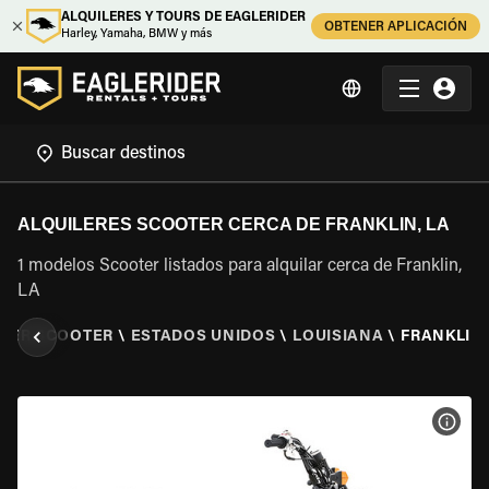
ALQUILERES Y TOURS DE EAGLERIDER
OBTENER APLICACIÓN
Harley, Yamaha, BMW y más
ALQUILERES SCOOTER CERCA DE FRANKLIN, LA
1 modelos Scooter listados para alquilar cerca de Franklin,
LA
ILER SCOOTER
\
ESTADOS UNIDOS
\
LOUISIANA
\
FRANKLIN,
VER 